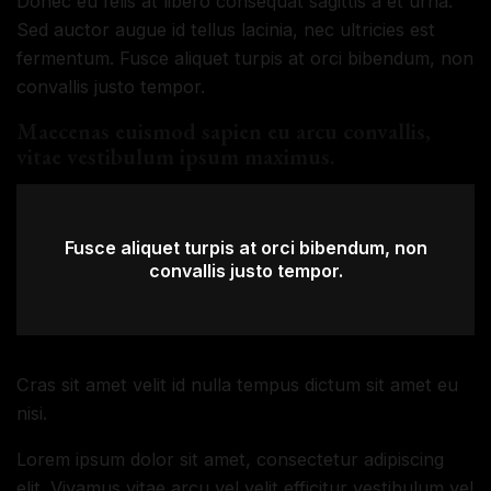
Donec eu felis at libero consequat sagittis a et urna.
Sed auctor augue id tellus lacinia, nec ultricies est
fermentum. Fusce aliquet turpis at orci bibendum, non
convallis justo tempor.
Maecenas euismod sapien eu arcu convallis,
vitae vestibulum ipsum maximus.
Fusce aliquet turpis at orci bibendum, non
convallis justo tempor.
Cras sit amet velit id nulla tempus dictum sit amet eu
nisi.
Lorem ipsum dolor sit amet, consectetur adipiscing
elit. Vivamus vitae arcu vel velit efficitur vestibulum vel