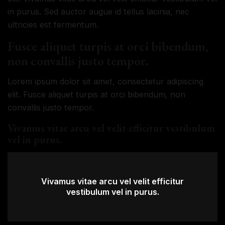
in purus. Sed auctor augue id tellus lacinia, nec
ultricies est fermentum.
Fusce aliquet turpis at orci bibendum,
non convallis justo tempor.
Lorem ipsum dolor sit amet, consectetur adipiscing
elit. Fusce aliquet turpis at orci bibendum, non
convallis justo tempor.
Vivamus vitae arcu vel velit efficitur vestibulum
vel in purus.
Vivamus vitae arcu vel velit efficitur
vestibulum vel in purus.