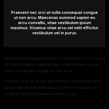
Praesent nec orci at nulla consequat congue
ut non arcu. Maecenas euismod sapien eu
arcu convallis, vitae vestibulum ipsum
maximus. Vivamus vitae arcu vel velit efficitur
vestibulum vel in purus.
Vestibulum ante ipsum primis in faucibus orci luctus et
ultrices posuere cubilia curae. Praesent nec orci at
nulla consequat congue ut non arcu.
Vivamus vitae arcu vel velit efficitur vestibulum vel in
purus. Vestibulum ante ipsum primis in faucibus orci
luctus et ultrices posuere cubilia curae.